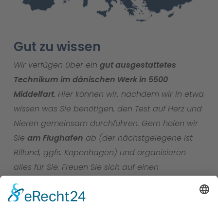
Gut zu wissen
Wir verfügen über ein
gut ausgestattetes
Technikum im dänischen Werk in 5500
Middelfart
. Hier können wir, nachdem wir in etwa
wissen was Sie benötigen, den Test auf Herz und
Nieren gemeinsam durchführen. Gern holen wir
Sie
am Flughafen
ab (der nächstgelegene ist
Billund, ggfs. Kopenhagen) und organisieren
alles für Sie. Freuen Sie sich auf einen
erfolgreichen Termin – wir sorgen für
Top-
Ergebnisse
und
skandinavisches
Wohlfühlambiente
in unserem Stammhotel