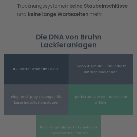
Trocknungssystemen
keine Staubeinschlüsse
und
keine lange Wartezeiten
mehr.
Die DNA von Bruhn
Lackieranlagen
"keep it simple" - dauer­haft
IHR Vorteil steht im Fokus.
einfach bedien­bar.
Plug-and-play Lösungen für
perfekter Service - online und
kurze Instal­lations­dauer.
offline.
Familien­ge­führ­tes Unter­nehmen
- persön­lich für Sie da.