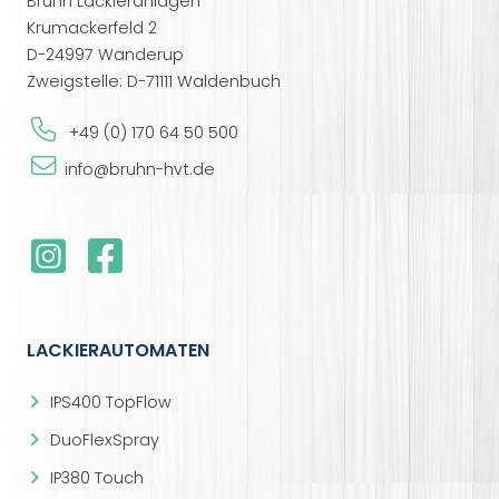
Bruhn Lackieranlagen
Krumackerfeld 2
D-24997 Wanderup
Zweigstelle: D-71111 Waldenbuch
+49 (0) 170 64 50 500
info@bruhn-hvt.de
LACKIERAUTOMATEN
IPS400 TopFlow
DuoFlexSpray
IP380 Touch