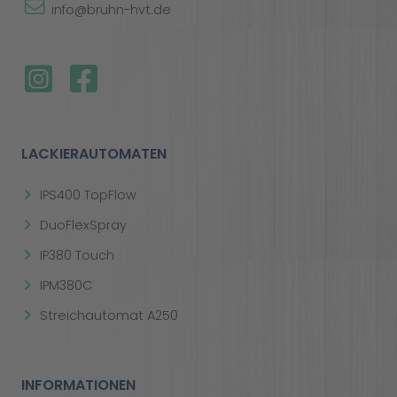
info@bruhn-hvt.de
LACKIERAUTOMATEN
IPS400 TopFlow
DuoFlexSpray
IP380 Touch
IPM380C
Streichautomat A250
INFORMATIONEN